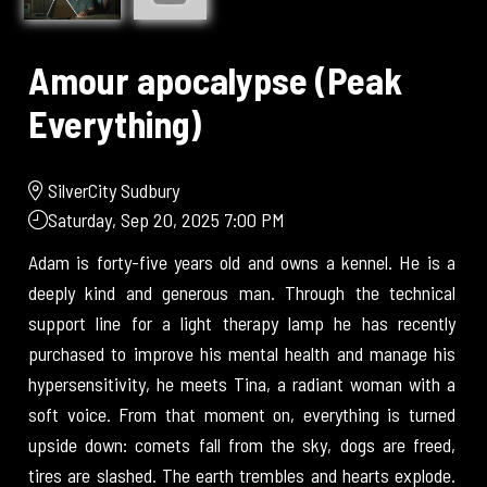
et Sylvie Vartan
Aki
Youngblood
Amour apocalypse (Peak
Untitled Home
Everything)
Invasion
Romance
Sentimental
SilverCity Sudbury
Value
Saturday, Sep 20, 2025 7:00 PM
(Affeksjonsverdi)
Adam is forty-five years old and owns a kennel. He is a
Amour
deeply kind and generous man. Through the technical
apocalypse
support line for a light therapy lamp he has recently
(Peak
purchased to improve his mental health and manage his
Everything)
hypersensitivity, he meets Tina, a radiant woman with a
John Candy: I
soft voice. From that moment on, everything is turned
Like Me
upside down: comets fall from the sky, dogs are freed,
Cinefest.com
tires are slashed. The earth trembles and hearts explode.